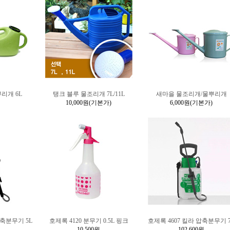
리개 6L
탱크 블루 물조리개 7L/11L
새마을 물조리개/물뿌리개
10,000원
(기본가)
6,000원
(기본가)
압축분무기 5L
호제록 4120 분무기 0.5L 핑크
호제록 4607 킬라 압축분무기 
10,500원
102,600원