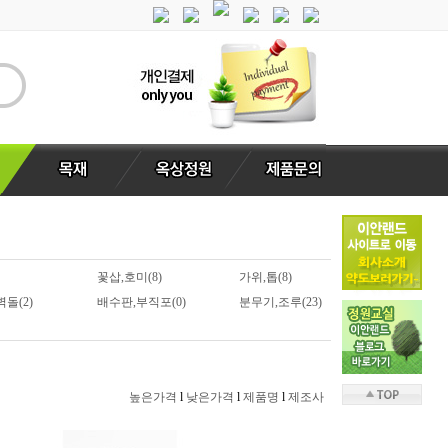
꽃삽,호미(8)
가위,톱(8)
돌(2)
배수판,부직포(0)
분무기,조루(23)
높은가격
l
낮은가격
l
제품명
l
제조사