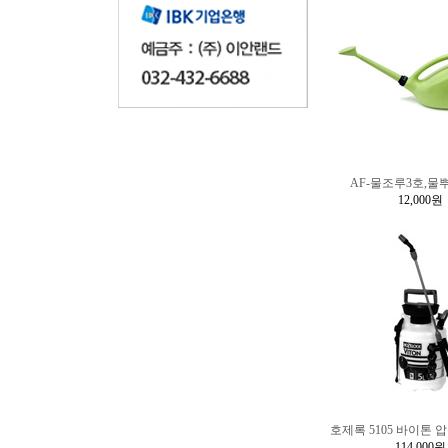
AF-물조루3호,물뿌
12,000원
호제록 5105 바이톤 
114,000원