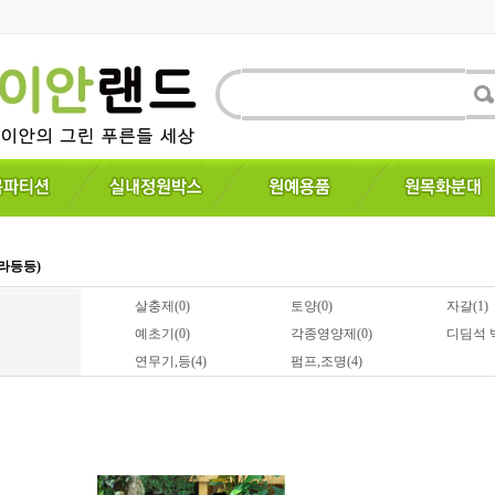
라등등)
살충제(0)
토양(0)
자갈(1)
예초기(0)
각종영양제(0)
디딤석 벽
연무기,등(4)
펌프,조명(4)