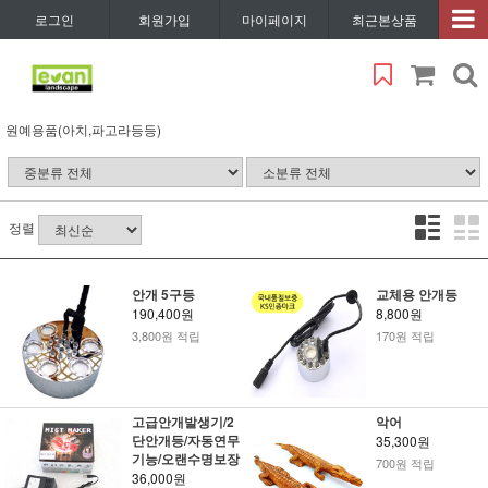
로그인
회원가입
마이페이지
최근본상품
원예용품(아치,파고라등등)
정렬
안개 5구등
교체용 안개등
190,400원
8,800원
3,800원 적립
170원 적립
고급안개발생기/2
악어
단안개등/자동연무
35,300원
기능/오랜수명보장
700원 적립
36,000원