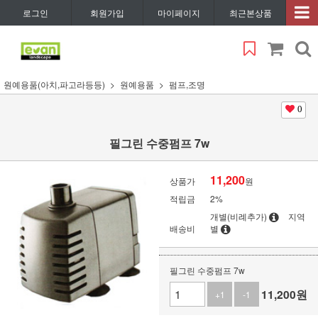
로그인
회원가입
마이페이지
최근본상품
원예용품(아치,파고라등등)
원예용품
펌프,조명
0
필그린 수중펌프 7w
11,200
상품가
원
적립금
2%
개별(비례추가)
지역
배송비
별
필그린 수중펌프 7w
11,200
원
+1
-1